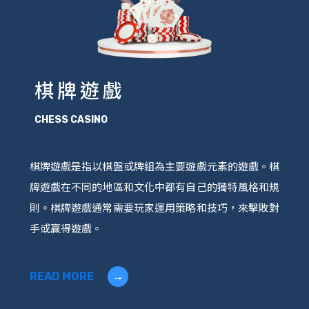
棋牌遊戲
CHESS CASINO
棋牌遊戲是指以棋盤或牌組為主要遊戲元素的遊戲。棋
牌遊戲在不同的地區和文化中都有自己的獨特風格和規
則。棋牌遊戲通常需要玩家運用策略和技巧，來擊敗對
手或贏得遊戲。
READ MORE
→