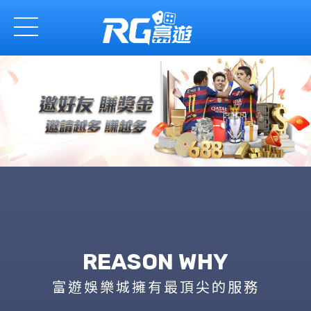
REASON WHY
富遊娛樂城擁有最頂尖的服務