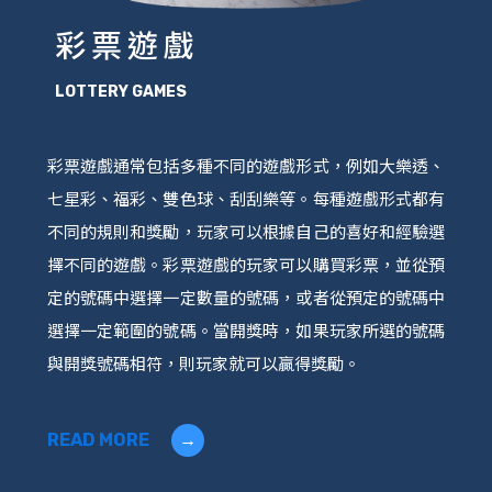
彩票遊戲
LOTTERY GAMES
彩票遊戲通常包括多種不同的遊戲形式，例如大樂透、
七星彩、福彩、雙色球、刮刮樂等。每種遊戲形式都有
不同的規則和獎勵，玩家可以根據自己的喜好和經驗選
擇不同的遊戲。彩票遊戲的玩家可以購買彩票，並從預
定的號碼中選擇一定數量的號碼，或者從預定的號碼中
選擇一定範圍的號碼。當開獎時，如果玩家所選的號碼
與開獎號碼相符，則玩家就可以贏得獎勵。
READ MORE
→