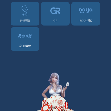
PM棋牌
GR
BOYA棋牌
高登棋牌