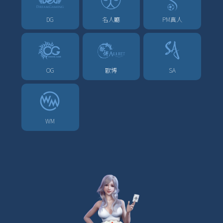
DG
名人廳
PM真人
OG
歐博
SA
WM