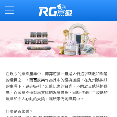
在現今的娛樂產業中，博弈遊戲一直是人們追求刺激和樂趣
的選擇之一，而
百家樂
作為其中的經典遊戲，在九州娛樂城
的主導下，更是吸引了無數玩家的目光。不同於其他賭博遊
戲，百家樂不僅有高質感的娛樂體驗，同時也提供了較低的
風險和令人心動的大獎，讓玩家們沉醉其中。
什麼是百家樂？