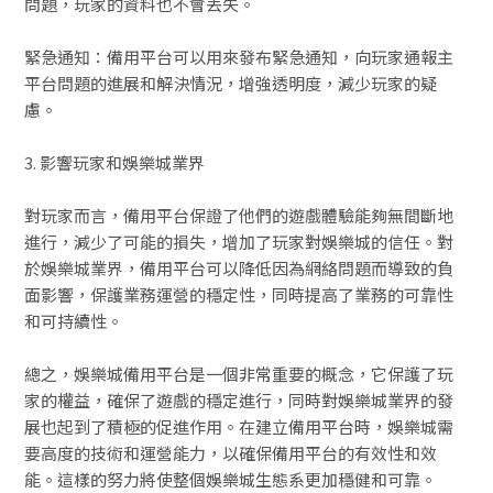
問題，玩家的資料也不會丟失。
緊急通知：備用平台可以用來發布緊急通知，向玩家通報主
平台問題的進展和解決情況，增強透明度，減少玩家的疑
慮。
3. 影響玩家和娛樂城業界
對玩家而言，備用平台保證了他們的遊戲體驗能夠無間斷地
進行，減少了可能的損失，增加了玩家對娛樂城的信任。對
於娛樂城業界，備用平台可以降低因為網絡問題而導致的負
面影響，保護業務運營的穩定性，同時提高了業務的可靠性
和可持續性。
總之，娛樂城備用平台是一個非常重要的概念，它保護了玩
家的權益，確保了遊戲的穩定進行，同時對娛樂城業界的發
展也起到了積極的促進作用。在建立備用平台時，娛樂城需
要高度的技術和運營能力，以確保備用平台的有效性和效
能。這樣的努力將使整個娛樂城生態系更加穩健和可靠。